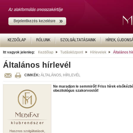
Az alakformálás orvosszakértője
Bejelentkezés kezelésre
KEZDŐLAP
RÓLUNK
SZOLGÁLTATÁSAINK
HÍREK, ÚJDONS
Itt vagyok jelenleg:
Kezdőlap
Tudásközpont
Hírlevelek
Általános hí
Általános hírlevél
CIMKÉK:
ÁLTALÁNOS, HÍRLEVÉL
Ne maradjon le semmiről! Friss hírek elsőkézb
obezitológus szakorvostól!
Hasznos szolgáltatások,