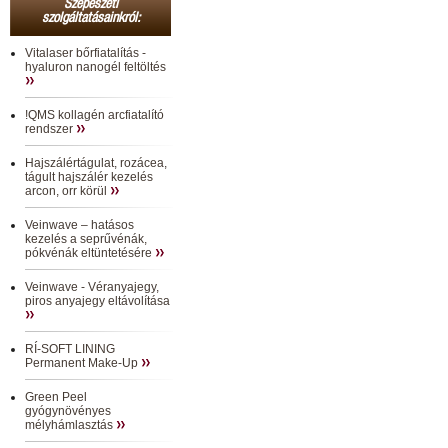
Szépészeti
szolgáltatásainkról:
Vitalaser bőrfiatalítás -
hyaluron nanogél feltöltés
!QMS kollagén arcfiatalító
rendszer
Hajszálértágulat, rozácea,
tágult hajszálér kezelés
arcon, orr körül
Veinwave – hatásos
kezelés a seprűvénák,
pókvénák eltüntetésére
Veinwave - Véranyajegy,
piros anyajegy eltávolítása
RÍ-SOFT LINING
Permanent Make-Up
Green Peel
gyógynövényes
mélyhámlasztás