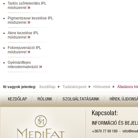
Tartós szőrtelenítés IPL
módszerrel
Pigmentzavar kezelése IPL
módszerrel
Akne kezelése IPL
módszerrel
Fotorejuvenáció IPL
módszerrel
Gyémántfejes
mikrodermabrázió
Itt vagyok jelenleg:
Kezdőlap
Tudásközpont
Hírlevelek
Általános hí
KEZDŐLAP
RÓLUNK
SZOLGÁLTATÁSAINK
HÍREK, ÚJDONS
Kapcsolat:
INFORMÁCIÓ ÉS BEJE
+3670 77 99 189 - info@medi