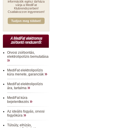
információk egész tárháza
várja a MediFat
Klubrendszerben!
Csatlakozzon ingyenesen!
Tudjon meg többet!
A MediFat elektromos
zsírbontó rendszerről:
Orvosi zsírbontás,
elektrolipolízis bemutatása
MediFat elektrolipolízis
kúra menete, garanciák
MediFat elektrolipolízis
ára, tartalma
MediFat kúra
bejelentkezés
Az ideális fogyás, orvosi
fogyókúra
Túlsúly, elhízás,