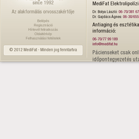
since 1992
MediFat Elektrolipolíz
Az alakformálás orvosszakértője
Dr. Bolya László:
06-70/381 6
Dr. Gajdács Ágnes:
06-30/655
Belépés
Antiaging és esztétika
Regisztráció
Hírlevél feliratkozás
információ:
Oldaltérkép
Felhasználási feltételek
06-70/77 99 189
info@medifat.hu
© 2012 MediFat - Minden jog fenntartva
Pácienseket csak onl
időpontegyezetés ut