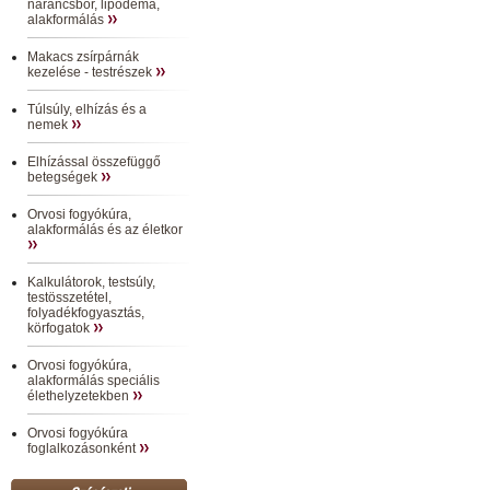
narancsbőr, lipödéma,
alakformálás
Makacs zsírpárnák
kezelése - testrészek
Túlsúly, elhízás és a
nemek
Elhízással összefüggő
betegségek
Orvosi fogyókúra,
alakformálás és az életkor
Kalkulátorok, testsúly,
testösszetétel,
folyadékfogyasztás,
körfogatok
Orvosi fogyókúra,
alakformálás speciális
élethelyzetekben
Orvosi fogyókúra
foglalkozásonként