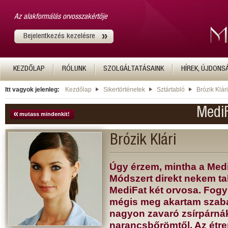
Az alakformálás orvosszakértője
Bejelentkezés kezelésre
KEZDŐLAP
RÓLUNK
SZOLGÁLTATÁSAINK
HÍREK, ÚJDONS
Itt vagyok jelenleg:
Kezdőlap
Sikertörténetek
Sztártabló
Brózik Klári
MediF
mutass mindenkit!
Brózik Klári
Úgy érzem, mintha a Medi
Módszert direkt nekem tal
MediFat két orvosa. Fog
mégis meg akartam szab
nagyon zavaró zsírpárnák
narancsbőrömtől. Az étr