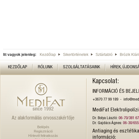
Itt vagyok jelenleg:
Kezdőlap
Sikertörténetek
Sztártabló
Brózik Klári
KEZDŐLAP
RÓLUNK
SZOLGÁLTATÁSAINK
HÍREK, ÚJDONS
Kapcsolat:
INFORMÁCIÓ ÉS BEJE
+3670 77 99 189 - info@medi
since 1992
MediFat Elektrolipolíz
Az alakformálás orvosszakértője
Dr. Bolya László:
06-70/381 6
Dr. Gajdács Ágnes:
06-30/655
Belépés
Antiaging és esztétika
Regisztráció
Hírlevél feliratkozás
információ: