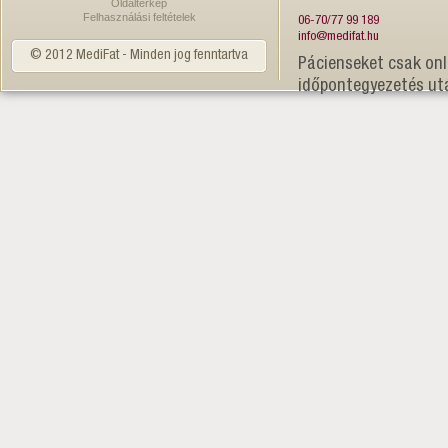
Oldaltérkép
Felhasználási feltételek
06-70/77 99 189
info@medifat.hu
© 2012 MediFat - Minden jog fenntartva
Pácienseket csak onl
időpontegyezetés ut