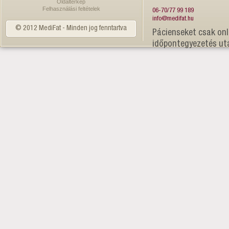
Oldaltérkép
Felhasználási feltételek
06-70/77 99 189
info@medifat.hu
© 2012 MediFat - Minden jog fenntartva
Pácienseket csak onl
időpontegyezetés ut