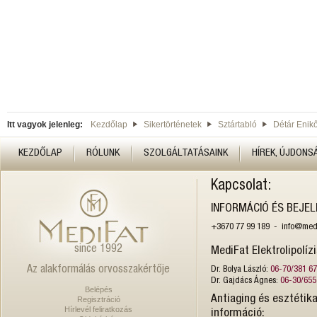
Itt vagyok jelenleg:
Kezdőlap
Sikertörténetek
Sztártabló
Détár Enik
KEZDŐLAP
RÓLUNK
SZOLGÁLTATÁSAINK
HÍREK, ÚJDONS
Kapcsolat:
INFORMÁCIÓ ÉS BEJE
+3670 77 99 189 - info@medi
since 1992
MediFat Elektrolipolíz
Az alakformálás orvosszakértője
Dr. Bolya László:
06-70/381 6
Dr. Gajdács Ágnes:
06-30/655
Belépés
Antiaging és esztétika
Regisztráció
Hírlevél feliratkozás
információ: