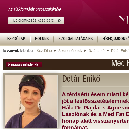
Az alakformálás orvosszakértője
Bejelentkezés kezelésre
KEZDŐLAP
RÓLUNK
SZOLGÁLTATÁSAINK
HÍREK, ÚJDONS
Itt vagyok jelenleg:
Kezdőlap
Sikertörténetek
Sztártabló
Détár Enik
MediF
mutass mindenkit!
Détár Enikő
A térdsérülésem miatti k
jót a testösszetételemnek
Hála Dr. Gajdács Ágnesne
Lászlónak és a MediFat El
hónap alatt visszanyert
formámat.