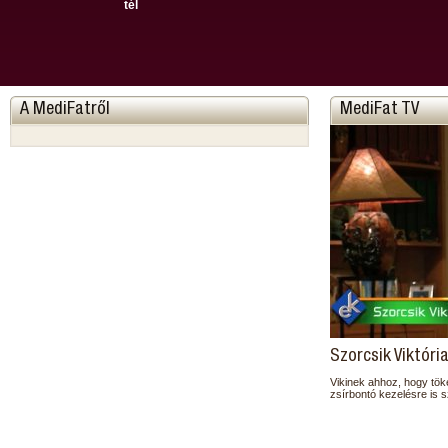
tél
A MediFatről
MediFat TV
Szorcsik Viktóri
Vikinek ahhoz, hogy töké
zsírbontó kezelésre is 