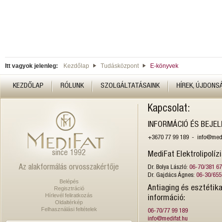
Itt vagyok jelenleg:
Kezdőlap
Tudásközpont
E-könyvek
KEZDŐLAP
RÓLUNK
SZOLGÁLTATÁSAINK
HÍREK, ÚJDONS
Kapcsolat:
INFORMÁCIÓ ÉS BEJE
+3670 77 99 189 - info@medi
since 1992
MediFat Elektrolipolíz
Az alakformálás orvosszakértője
Dr. Bolya László:
06-70/381 6
Dr. Gajdács Ágnes:
06-30/655
Belépés
Antiaging és esztétika
Regisztráció
Hírlevél feliratkozás
információ:
Oldaltérkép
Felhasználási feltételek
06-70/77 99 189
info@medifat.hu