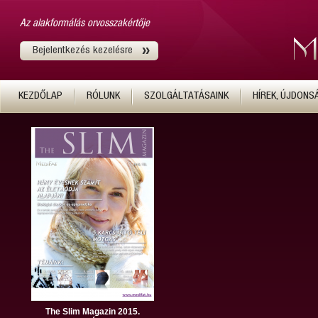
Az alakformálás orvosszakértője
Bejelentkezés kezelésre
KEZDŐLAP
RÓLUNK
SZOLGÁLTATÁSAINK
HÍREK, ÚJDONS
The Slim Magazin 2015.