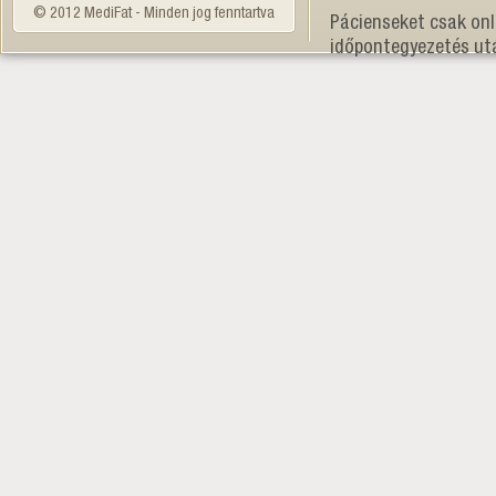
© 2012 MediFat - Minden jog fenntartva
Pácienseket csak onl
időpontegyezetés ut