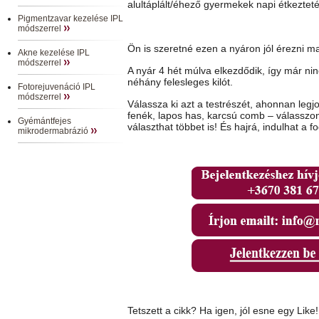
alultáplált/éhező gyermekek napi étkezteté
Pigmentzavar kezelése IPL
módszerrel
Ön is szeretné ezen a nyáron jól érezni 
Akne kezelése IPL
módszerrel
A nyár 4 hét múlva elkezdődik, így már nin
néhány felesleges kilót.
Fotorejuvenáció IPL
módszerrel
Válassza ki azt a testrészét, ahonnan leg
fenék, lapos has, karcsú comb – válasszon!
Gyémántfejes
választhat többet is! És hajrá, indulhat a f
mikrodermabrázió
Tetszett a cikk? Ha igen, jól esne egy Like!