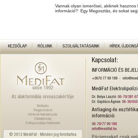
Vannak olyan ismerősei, akiknek hasznos 
információ? Egy Megosztás, és sokat segí
KEZDŐLAP
RÓLUNK
SZOLGÁLTATÁSAINK
HÍREK, ÚJDONS
Kapcsolat:
INFORMÁCIÓ ÉS BEJE
+3670 77 99 189 - info@medi
since 1992
MediFat Elektrolipolíz
Az alakformálás orvosszakértője
Dr. Bolya László:
06-70/381 6
Dr. Gajdács Ágnes:
06-30/655
Belépés
Antiaging és esztétika
Regisztráció
Hírlevél feliratkozás
információ:
Oldaltérkép
Felhasználási feltételek
06-70/77 99 189
info@medifat.hu
© 2012 MediFat - Minden jog fenntartva
Pácienseket csak onl