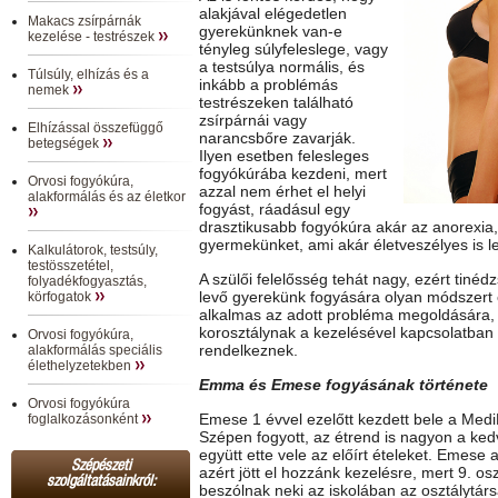
alakjával elégedetlen
Makacs zsírpárnák
gyerekünknek van-e
kezelése - testrészek
tényleg súlyfeleslege, vagy
a testsúlya normális, és
Túlsúly, elhízás és a
inkább a problémás
nemek
testrészeken található
zsírpárnái vagy
Elhízással összefüggő
narancsbőre zavarják.
betegségek
Ilyen esetben felesleges
fogyókúrába kezdeni, mert
Orvosi fogyókúra,
azzal nem érhet el helyi
alakformálás és az életkor
fogyást, ráadásul egy
drasztikusabb fogyókúra akár az anorexia, 
gyermekünket, ami akár életveszélyes is l
Kalkulátorok, testsúly,
testösszetétel,
A szülői felelősség tehát nagy, ezért tinéd
folyadékfogyasztás,
levő gyerekünk fogyására olyan módszert 
körfogatok
alkalmas az adott probléma megoldására,
korosztálynak a kezelésével kapcsolatban i
Orvosi fogyókúra,
rendelkeznek.
alakformálás speciális
élethelyzetekben
Emma és Emese fogyásának története
Orvosi fogyókúra
Emese 1 évvel ezelőtt kezdett bele a MediF
foglalkozásonként
Szépen fogyott, az étrend is nagyon a kedvé
együtt ette vele az előírt ételeket. Emese 
Szépészeti
azért jött el hozzánk kezelésre, mert 9. os
szolgáltatásainkról:
beszólnak neki az iskolában az osztálytársa