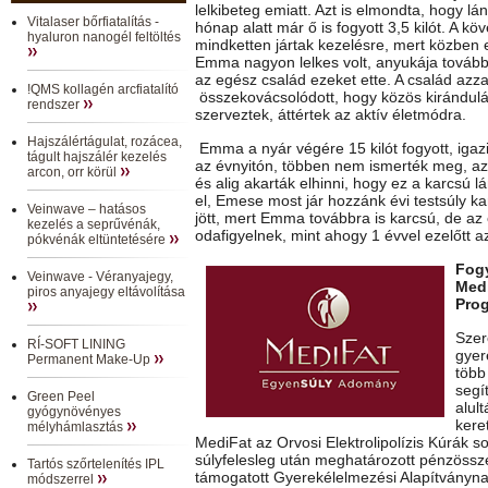
lelkibeteg emiatt. Azt is elmondta, hogy lá
Vitalaser bőrfiatalítás -
hónap alatt már ő is fogyott 3,5 kilót. A 
hyaluron nanogél feltöltés
mindketten jártak kezelésre, mert közben e
Emma nagyon lelkes volt, anyukája tovább 
az egész család ezeket ette. A család azz
!QMS kollagén arcfiatalító
összekovácsolódott, hogy közös kirándu
rendszer
szerveztek, áttértek az aktív életmódra.
Hajszálértágulat, rozácea,
Emma a nyár végére 15 kilót fogyott, igaz
tágult hajszálér kezelés
az évnyitón, többen nem ismerték meg, azt h
arcon, orr körül
és alig akarták elhinni, hogy ez a karcsú l
el, Emese most jár hozzánk évi testsúly k
Veinwave – hatásos
jött, mert Emma továbbra is karcsú, de a
kezelés a seprűvénák,
odafigyelnek, mint ahogy 1 évvel ezelőtt a
pókvénák eltüntetésére
Fogy
Veinwave - Véranyajegy,
Med
piros anyajegy eltávolítása
Pro
Szer
RÍ-SOFT LINING
gyer
Permanent Make-Up
több
segí
Green Peel
alul
gyógynövényes
kere
mélyhámlasztás
MediFat az Orvosi Elektrolipolízis Kúrák s
súlyfelesleg után meghatározott pénzössz
Tartós szőrtelenítés IPL
támogatott Gyerekélelmezési Alapítványna
módszerrel