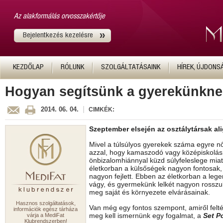
Az alakformálás orvosszakértője
Bejelentkezés kezelésre
KEZDŐLAP
RÓLUNK
SZOLGÁLTATÁSAINK
HÍREK, ÚJDONS
Hogyan segítsünk a gyerekünkne
|
2014. 06. 04.
CIMKÉK:
Szeptember elsején az osztálytársak a
Mivel a túlsúlyos gyerekek száma egyre n
azzal, hogy kamaszodó vagy középiskolás
önbizalomhiánnyal küzd súlyfeleslege miatt
életkorban a külsőségek nagyon fontosak, r
nagyon fejlett. Ebben az életkorban a leger
vágy, és gyermekünk lelkét nagyon rosszul 
meg saját és környezete elvárásainak.
Hasznos szolgáltatások,
Van még egy fontos szempont, amiről felté
információk egész tárháza
meg kell ismernünk egy fogalmat, a
Set P
várja a MediFat
Klubrendszerben!