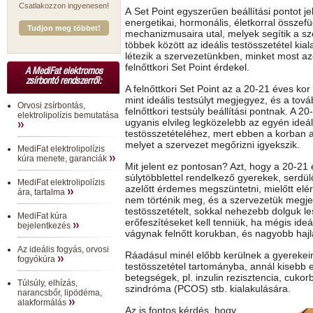
Csatlakozzon ingyenesen!
A
Set Point egyszerűen beállítási pontot je
energetikai, hormonális, életkorral összef
Tudjon meg többet!
mechanizmusaira utal, melyek segítik a 
többek között az ideális testösszetétel kia
létezik a szervezetünkben, minket most a
felnőttkori Set Point érdekel.
A MediFat elektromos
zsírbontó rendszerről:
A felnőttkori Set Point az a 20-21 éves kor 
mint ideális testsúlyt megjegyez, és a tová
Orvosi zsírbontás,
felnőttkori testsúly beállítási pontnak. A 20
elektrolipolízis bemutatása
ugyanis elvileg legközelebb az egyén ideál
testösszetételéhez, mert ebben a korban ala
melyet a szervezet megőrizni igyekszik.
MediFat elektrolipolízis
kúra menete, garanciák
Mit jelent ez pontosan? Azt, hogy a 20-21 
súlytöbblettel rendelkező gyerekek, serdül
MediFat elektrolipolízis
azelőtt érdemes megszüntetni, mielőtt eléri
ára, tartalma
nem történik meg, és a szervezetük megjeg
testösszetételt, sokkal nehezebb dolguk l
MediFat kúra
erőfeszítéseket kell tenniük, ha mégis ideál
bejelentkezés
vágynak felnőtt korukban, és nagyobb haj
Az ideális fogyás, orvosi
Ráadásul minél előbb kerülnek a gyerekeink
fogyókúra
testösszetétel tartományba, annál kisebb 
betegségek, pl. inzulin rezisztencia, cukor
Túlsúly, elhízás,
szindróma (PCOS) stb. kialakulására.
narancsbőr, lipödéma,
alakformálás
Az is fontos kérdés, hogy