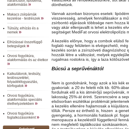
narancsbőr, lipödéma,
dönthetünk.
alakformálás
Vannak azonban bizonyos esetek: lipödém
Makacs zsírpárnák
visszeresség, amelyek fennállásakor a műt
kezelése - testrészek
zsírbontó eljárások többsége nem hozza l
vagy akár ellenjavallt is lehet a kezelés e
Túlsúly, elhízás és a
segítséget MediFat orvosi elektrolipolízis 
nemek
A kezelés előnye, hogy a combok elülső fe
Elhízással összefüggő
foglaló nagy felületen is elvégezhető, még
betegségek
kezelés során a zsírszöveti diagnózishoz 
hozzák létre a változást, melyek egyidejűle
Orvosi fogyókúra,
rugalmas rostokra is, így a laza kötőszöve
alakformálás és az életkor
Búcsú a seprűvénáktól
Kalkulátorok, testsúly,
testösszetétel,
folyadékfogyasztás,
Nem is gondolnánk, hogy azok a kis kék e
körfogatok
gyakoriak: a 20 év feletti nők kb. 60%-ába
fordulnak elő a kis átmérőjű seprűvénák, m
Orvosi fogyókúra,
lakosság 25%-át érinti. Szerencsére a se
alakformálás speciális
elsősorban esztétikai problémát jelentenek
élethelyzetekben
a kezelés ellenére hajlamosak a kiújulásr
tőlük. Persze ez érthető is, hiszen a genet
Orvosi fogyókúra
gyengeség, a hormonális hatások pl. foga
foglalkozásonként
menopauza a kezeléstől függetlenül fennál
nem megfelelő táplálkozási szokásainko
és a testsúlyunkon a kiújulás elkerülése é