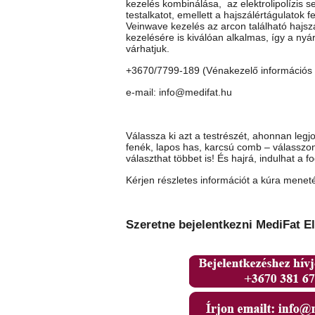
kezelés kombinálása, az elektrolipolízis se
testalkatot, emellett a hajszálértágulatok 
Veinwave kezelés az arcon található hajsz
kezelésére is kiválóan alkalmas, így a ny
várhatjuk.
+3670/7799-189 (Vénakezelő információs 
e-mail: info@medifat.hu
Válassza ki azt a testrészét, ahonnan leg
fenék, lapos has, karcsú comb – válasszon!
választhat többet is! És hajrá, indulhat a f
Kérjen részletes információt a kúra menet
Szeretne bejelentkezni MediFat El