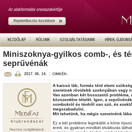
Az alakformálás orvosszakértője
Bejelentkezés kezelésre
KEZDŐLAP
RÓLUNK
SZOLGÁLTATÁSAINK
HÍREK, ÚJDONS
Miniszoknya-gyilkos comb-, és té
seprűvénák
|
2017. 06. 14.
CIMKÉK:
A karcsú láb, formás térd elemi szükség
szeretnek rövidebb szoknyában vagy n
Van azonban két bosszantó probléma, ami
közszemlére tételét. Igen, a seprűvénák
combokról és térdről van szó, és ezekt
megszabadulni.
Mit tehetünk, ha mégis szeretnénk lába
Ez a két probléma leginkább a körte típus
érinti, és gyakran mindkét elváltozás lát
Hasznos szolgáltatások,