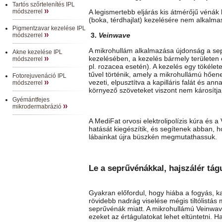
Tartós szőrtelenítés IPL
módszerrel
A legismertebb eljárás kis átmérőjű vénák 
(boka, térdhajlat) kezelésére nem alkalma
Pigmentzavar kezelése IPL
3.
Veinwave
módszerrel
A mikrohullám alkalmazása újdonság a sep
Akne kezelése IPL
kezelésében, a kezelés bármely területen 
módszerrel
pl. rozacea esetén). A kezelés egy tökéle
tűvel történik, amely a mikrohullámú hőene
Fotorejuvenáció IPL
vezeti, elpusztítva a kapilláris falát és ann
módszerrel
környező szöveteket viszont nem károsítja
Gyémántfejes
mikrodermabrázió
A MediFat orvosi elektrolipolízis kúra és
hatását kiegészítik, és segítenek abban,
lábainkat újra büszkén megmutathassuk.
Le a seprűvénákkal, hajszálér tág
Gyakran előfordul, hogy hiába a fogyás, 
rövidebb nadrág viselése mégis tiltólistás 
seprűvénák miatt. A mikrohullámú Veinwave
ezeket az értágulatokat lehet eltüntetni.