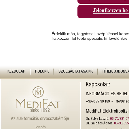
Érdeklik más, fogyással, szépüléssel kapc
Iratkozzon fel többi speciális hírlevelünkre 
KEZDŐLAP
RÓLUNK
SZOLGÁLTATÁSAINK
HÍREK, ÚJDONS
Kapcsolat:
INFORMÁCIÓ ÉS BEJE
+3670 77 99 189 - info@medi
since 1992
MediFat Elektrolipolíz
Az alakformálás orvosszakértője
Dr. Bolya László:
06-70/381 6
Dr. Gajdács Ágnes:
06-30/655
Belépés