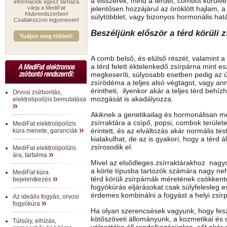
a visszerek, mind a térdet, combot körülv
információk egész tárháza
várja a MediFat
jelentősen hozzájárul az öröklött hajlam, 
Klubrendszerben!
súlytöbblet, vagy bizonyos hormonális ha
Csatlakozzon ingyenesen!
Beszéljünk először a térd körüli z
Tudjon meg többet!
A comb belső, és elülső részét, valamint a 
a térd felett éktelenkedő zsírpárna mint e
A MediFat elektromos
megkeseríti, súlyosabb esetben pedig az ún
zsírbontó rendszerről:
zsírödéma a teljes alsó végtagot, vagy ann
érintheti, ilyenkor akár a teljes térd behíz
Orvosi zsírbontás,
mozgását is akadályozza.
elektrolipolízis bemutatása
Akiknek a genetikailag és hormonálisan m
zsírraktára a csípő, popsi, combok területe
MediFat elektrolipolízis
érintett, és az elváltozás akár normális tes
kúra menete, garanciák
kialakulhat, de az is gyakori, hogy a térd 
zsírosodik el.
MediFat elektrolipolízis
ára, tartalma
Mivel az elsődleges zsírraktárakhoz nagyo
a körte típusba tartozók számára nagy ne
MediFat kúra
térd körüli zsírpárnák méretének csökkenté
bejelentkezés
fogyókúrás eljárásokat csak súlyfelesleg e
érdemes kombinálni a fogyást a helyi zsír
Az ideális fogyás, orvosi
fogyókúra
Ha olyan szerencsések vagyunk, hogy fesz
kötőszöveti állományunk, a kozmetikai és 
Túlsúly, elhízás,
választéka áll rendelkezésünkre, sőt akár a