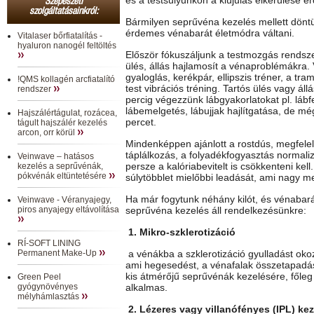
Szépészeti
szolgáltatásainkról:
Bármilyen seprűvéna kezelés mellett döntü
érdemes vénabarát életmódra váltani.
Vitalaser bőrfiatalítás -
hyaluron nanogél feltöltés
Először fókuszáljunk a testmozgás rendsze
ülés, állás hajlamosít a vénaproblémákra
gyaloglás, kerékpár, ellipszis tréner, a tra
!QMS kollagén arcfiatalító
test vibrációs tréning. Tartós ülés vagy ál
rendszer
percig végezzünk lábgyakorlatokat pl. lábf
lábemelgetés, lábujjak hajlítgatása, de m
Hajszálértágulat, rozácea,
percet.
tágult hajszálér kezelés
arcon, orr körül
Mindenképpen ajánlott a rostdús, megfele
táplálkozás, a folyadékfogyasztás normaliz
Veinwave – hatásos
persze a kalóriabevitelt is csökkenteni kell
kezelés a seprűvénák,
pókvénák eltüntetésére
súlytöbblet mielőbbi leadását, ami nagy 
Ha már fogytunk néhány kilót, és vénabará
Veinwave - Véranyajegy,
piros anyajegy eltávolítása
seprűvéna kezelés áll rendelkezésünkre:
1. Mikro-szklerotizáció
RÍ-SOFT LINING
Permanent Make-Up
a vénákba a szklerotizáció gyulladást okoz
ami hegesedést, a vénafalak összetapadás
kis átmérőjű seprűvénák kezelésére, főleg
Green Peel
gyógynövényes
alkalmas.
mélyhámlasztás
2. Lézeres vagy villanófényes (IPL) ke