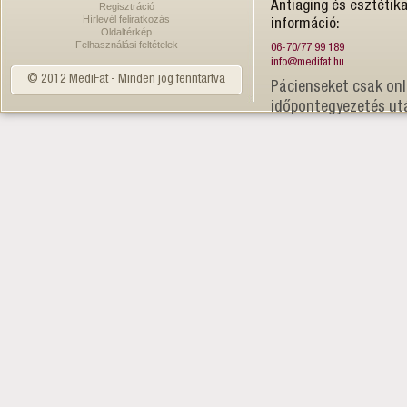
Antiaging és esztétika
Regisztráció
Hírlevél feliratkozás
információ:
Oldaltérkép
Felhasználási feltételek
06-70/77 99 189
info@medifat.hu
© 2012 MediFat - Minden jog fenntartva
Pácienseket csak onl
időpontegyezetés ut