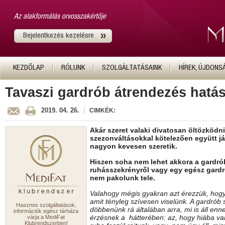
Az alakformálás orvosszakértője
Bejelentkezés kezelésre
KEZDŐLAP
RÓLUNK
SZOLGÁLTATÁSAINK
HÍREK, ÚJDONS
Tavaszi gardrób átrendezés hatá
|
2019. 04. 26.
CIMKÉK:
Akár szeret valaki divatosan öltözködni
szezonváltásokkal kötelezően együtt j
nagyon kevesen szeretik.
Hiszen soha nem lehet akkora a gardró
ruhásszekrényről vagy egy egész gardr
nem pakolunk tele.
Valahogy mégis gyakran azt érezzük, hog
amit tényleg szívesen viselünk. A gardrób
Hasznos szolgáltatások,
döbbenünk rá általában arra, mi is áll en
információk egész tárháza
érzésnek a hátterében: az, hogy hiába va
várja a MediFat
Klubrendszerben!