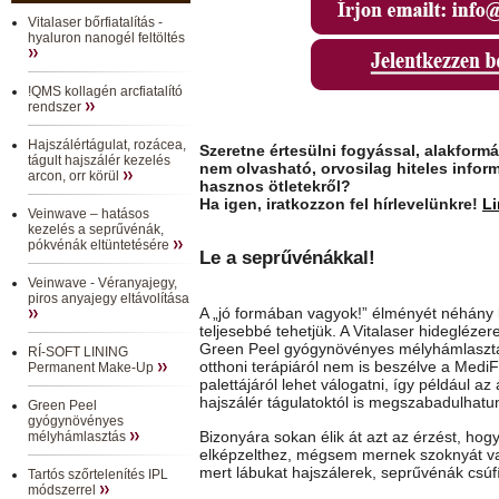
Vitalaser bőrfiatalítás -
hyaluron nanogél feltöltés
!QMS kollagén arcfiatalító
rendszer
Hajszálértágulat, rozácea,
Szeretne értesülni fogyással, alakform
tágult hajszálér kezelés
nem olvasható, orvosilag hiteles inform
arcon, orr körül
hasznos ötletekről?
Ha igen, iratkozzon fel hírlevelünkre!
Li
Veinwave – hatásos
kezelés a seprűvénák,
pókvénák eltüntetésére
Le a seprűvénákkal!
Veinwave - Véranyajegy,
piros anyajegy eltávolítása
A „jó formában vagyok!” élményét néhány
teljesebbé tehetjük. A Vitalaser hideglézer
Green Peel gyógynövényes mélyhámlasztá
RÍ-SOFT LINING
otthoni terápiáról nem is beszélve a Medi
Permanent Make-Up
palettájáról lehet válogatni, így például a
hajszálér tágulatoktól is megszabadulhatu
Green Peel
gyógynövényes
Bizonyára sokan élik át azt az érzést, hogy
mélyhámlasztás
elképzelthez, mégsem mernek szoknyát va
mert lábukat hajszálerek, seprűvénák csúfít
Tartós szőrtelenítés IPL
módszerrel