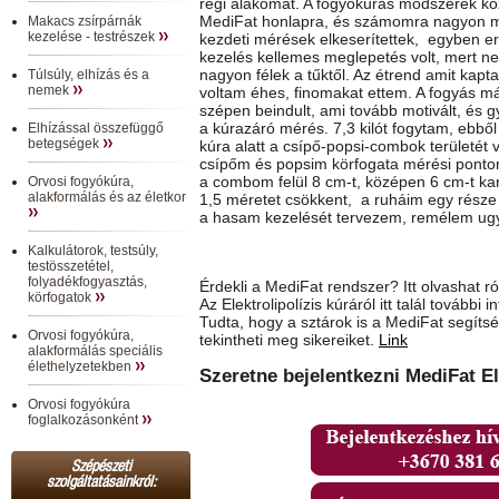
régi alakomat. A fogyókúrás módszerek kö
MediFat honlapra, és számomra nagyon m
Makacs zsírpárnák
kezelése - testrészek
kezdeti mérések elkeserítettek, egyben er
kezelés kellemes meglepetés volt, mert ne
nagyon félek a tűktől. Az étrend amit kap
Túlsúly, elhízás és a
nemek
voltam éhes, finomakat ettem. A fogyás m
szépen beindult, ami tovább motivált, és g
a kúrazáró mérés. 7,3 kilót fogytam, ebből 
Elhízással összefüggő
betegségek
kúra alatt a csípő-popsi-combok területét 
csípőm és popsim körfogata mérési ponton
a combom felül 8 cm-t, középen 6 cm-t ka
Orvosi fogyókúra,
alakformálás és az életkor
1,5 méretet csökkent, a ruháim egy része 
a hasam kezelését tervezem, remélem ugy
Kalkulátorok, testsúly,
testösszetétel,
folyadékfogyasztás,
Érdekli a MediFat rendszer? Itt olvashat r
körfogatok
Az Elektrolipolízis kúráról itt talál további 
Tudta, hogy a sztárok is a MediFat segíts
Orvosi fogyókúra,
tekintheti meg sikereiket.
Link
alakformálás speciális
élethelyzetekben
Szeretne bejelentkezni MediFat El
Orvosi fogyókúra
foglalkozásonként
Szépészeti
szolgáltatásainkról: