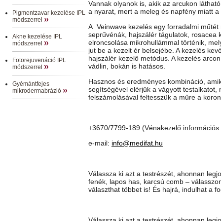
Vannak olyanok is, akik az arcukon látható 
a nyarat, mert a meleg és napfény miatt a
Pigmentzavar kezelése IPL
módszerrel
A Veinwave kezelés egy forradalmi műtét n
seprűvénák, hajszálér tágulatok, rosacea 
Akne kezelése IPL
elroncsolása mikrohullámmal történik, mel
módszerrel
jut be a kezelt ér belsejébe. A kezelés kev
hajszálér kezelő metódus. A kezelés arco
Fotorejuvenáció IPL
vádlin, bokán is hatásos.
módszerrel
Hasznos és eredményes kombináció, amikor
Gyémántfejes
segítségével elérjük a vágyott testalkatot,
mikrodermabrázió
felszámolásával feltesszük a műre a koron
+3670/7799-189 (Vénakezelő információs 
e-mail:
info@medifat.hu
Válassza ki azt a testrészét, ahonnan leg
fenék, lapos has, karcsú comb – válasszon!
választhat többet is! És hajrá, indulhat a f
Válassza ki azt a testrészét, ahonnan leg