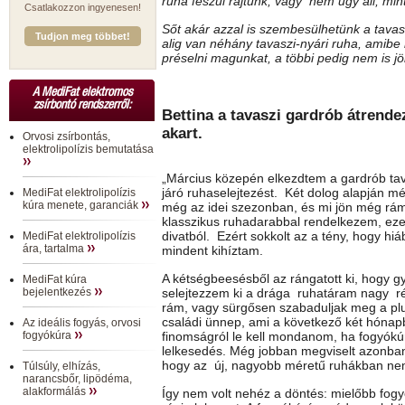
ruha feszül rajtunk, vagy nem úgy áll, mi
Csatlakozzon ingyenesen!
Sőt akár azzal is szembesülhetünk a tava
Tudjon meg többet!
alig van néhány tavaszi-nyári ruha, amibe
préselni magunkat, a többi pedig nem is jön
A MediFat elektromos
zsírbontó rendszerről:
Bettina a tavaszi gardrób átrende
akart.
Orvosi zsírbontás,
elektrolipolízis bemutatása
„Március közepén elkezdtem a gardrób tava
járó ruhaselejtezést. Két dolog alapján mé
MediFat elektrolipolízis
kúra menete, garanciák
még az idei szezonban, és mi jön még rám
klasszikus ruhadarabbal rendelkezem, ez
divatból. Ezért sokkolt az a tény, hogy hi
MediFat elektrolipolízis
ára, tartalma
mindent kihíztam.
A kétségbeesésből az rángatott ki, hogy g
MediFat kúra
bejelentkezés
selejtezzem ki a drága ruhatáram nagy ré
rám, vagy sürgősen szabaduljak meg a plus
családi ünnep, ami a következő két hóna
Az ideális fogyás, orvosi
fogyókúra
finomságról le kell mondanom, ha fogyókúr
lelkesedés. Még jobban megviselt azonban
hogy az új, nagyobb méretű ruhákban ne
Túlsúly, elhízás,
narancsbőr, lipödéma,
alakformálás
Így nem volt nehéz a döntés: mielőbb fogy