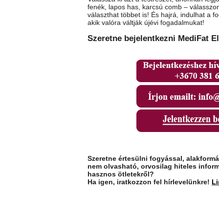
fenék, lapos has, karcsú comb – válasszon!
választhat többet is! És hajrá, indulhat a 
akik valóra váltják újévi fogadalmukat!
Szeretne bejelentkezni MediFat El
Szeretne értesülni fogyással, alakform
nem olvasható, orvosilag hiteles inform
hasznos ötletekről?
Ha igen, iratkozzon fel hírlevelünkre!
Li