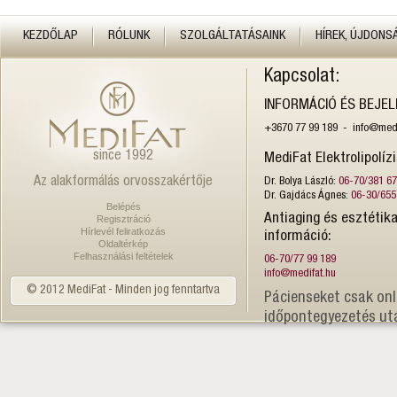
KEZDŐLAP
RÓLUNK
SZOLGÁLTATÁSAINK
HÍREK, ÚJDONS
Kapcsolat:
INFORMÁCIÓ ÉS BEJE
+3670 77 99 189 - info@medi
since 1992
MediFat Elektrolipolíz
Az alakformálás orvosszakértője
Dr. Bolya László:
06-70/381 6
Dr. Gajdács Ágnes:
06-30/655
Belépés
Antiaging és esztétika
Regisztráció
Hírlevél feliratkozás
információ:
Oldaltérkép
Felhasználási feltételek
06-70/77 99 189
info@medifat.hu
© 2012 MediFat - Minden jog fenntartva
Pácienseket csak onl
időpontegyezetés ut