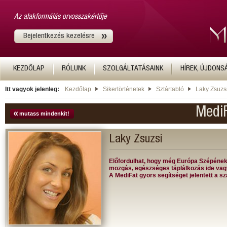
Az alakformálás orvosszakértője
Bejelentkezés kezelésre
KEZDŐLAP
RÓLUNK
SZOLGÁLTATÁSAINK
HÍREK, ÚJDONS
Itt vagyok jelenleg:
Kezdőlap
Sikertörténetek
Sztártabló
Laky Zsuzs
MediF
mutass mindenkit!
Laky Zsuzsi
Előfordulhat, hogy még Európa Szépének
mozgás, egészséges táplálkozás ide vag
A MediFat gyors segítséget jelentett a 