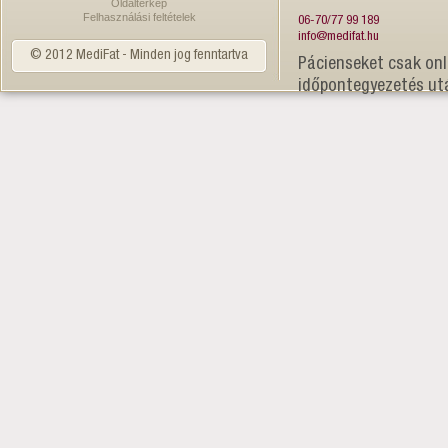
Oldaltérkép
Felhasználási feltételek
06-70/77 99 189
info@medifat.hu
© 2012 MediFat - Minden jog fenntartva
Pácienseket csak onl
időpontegyezetés ut