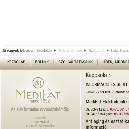
Itt vagyok jelenleg:
Kezdőlap
Sikertörténetek
Sztártabló
Laky Zsuzs
KEZDŐLAP
RÓLUNK
SZOLGÁLTATÁSAINK
HÍREK, ÚJDONS
Kapcsolat:
INFORMÁCIÓ ÉS BEJE
+3670 77 99 189 - info@medi
since 1992
MediFat Elektrolipolíz
Az alakformálás orvosszakértője
Dr. Bolya László:
06-70/381 6
Dr. Gajdács Ágnes:
06-30/655
Belépés
Antiaging és esztétika
Regisztráció
Hírlevél feliratkozás
információ: