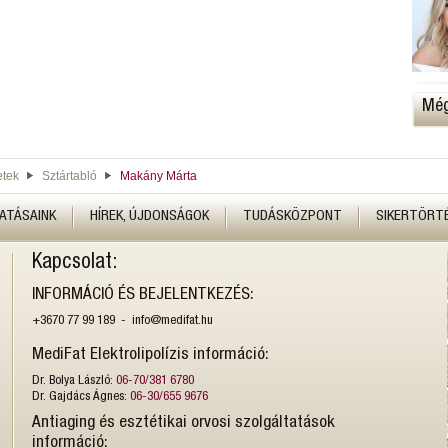
Még
etek
Sztártabló
Makány Márta
ATÁSAINK
HÍREK, ÚJDONSÁGOK
TUDÁSKÖZPONT
SIKERTÖRT
Kapcsolat:
INFORMÁCIÓ ÉS BEJELENTKEZÉS:
+3670 77 99 189 - info@medifat.hu
MediFat Elektrolipolízis információ:
Dr. Bolya László:
06-70/381 6780
Dr. Gajdács Ágnes:
06-30/655 9676
Antiaging és esztétikai orvosi szolgáltatások
információ: