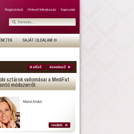
s
Regisztráció
Hírlevél feliratkozás
Kapcsolat
ÉNETEK
SAJÁT OLDALAM
előző
következő
bbi sztárok vallomásai a MediFat
bontó módszerről:
Marsi Anikó
tovább