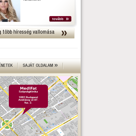
tovább
 több híresség vallomása
ÉNETEK
SAJÁT OLDALAM