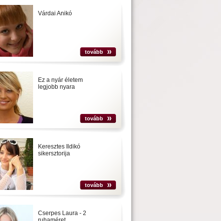
Várdai Anikó
tovább
Ez a nyár életem
legjobb nyara
tovább
Keresztes Ildikó
sikersztorija
tovább
Cserpes Laura - 2
ruhaméret