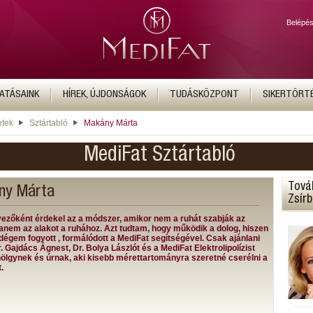
Belépé
ATÁSAINK
HÍREK, ÚJDONSÁGOK
TUDÁSKÖZPONT
SIKERTÖRT
etek
Sztártabló
Makány Márta
MediFat Sztártabló
Tová
ny Márta
Zsír
vezőként érdekel az a módszer, amikor nem a ruhát szabják az
hanem az alakot a ruhához. Azt tudtam, hogy működik a dolog, hiszen
dégem fogyott , formálódott a MediFat segítségével. Csak ajánlani
 Gajdács Ágnest, Dr. Bolya Lászlót és a MediFat Elektrolipolízist
ölgynek és úrnak, aki kisebb mérettartományra szeretné cserélni a
.