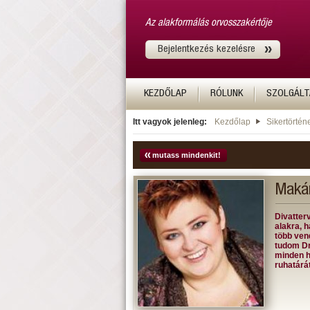
Az alakformálás orvosszakértője
Bejelentkezés kezelésre
KEZDŐLAP
RÓLUNK
SZOLGÁLT
Itt vagyok jelenleg:
Kezdőlap
Sikertörtén
mutass mindenkit!
Maká
Divatter
alakra, 
több ven
tudom Dr.
minden h
ruhatárát