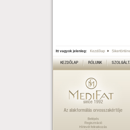
Itt vagyok jelenleg:
Kezdőlap
Sikertörtén
KEZDŐLAP
RÓLUNK
SZOLGÁLT
since 1992
Az alakformálás orvosszakértője
Belépés
Regisztráció
Hírlevél feliratkozás