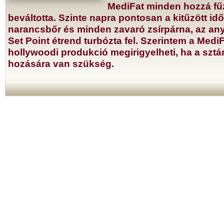
MediFat minden hozzá fű
beváltotta. Szinte napra pontosan a kitűzött idő
narancsbőr és minden zavaró zsírpárna, az an
Set Point étrend turbózta fel. Szerintem a Med
hollywoodi produkció megirigyelheti, ha a szt
hozására van szükség.