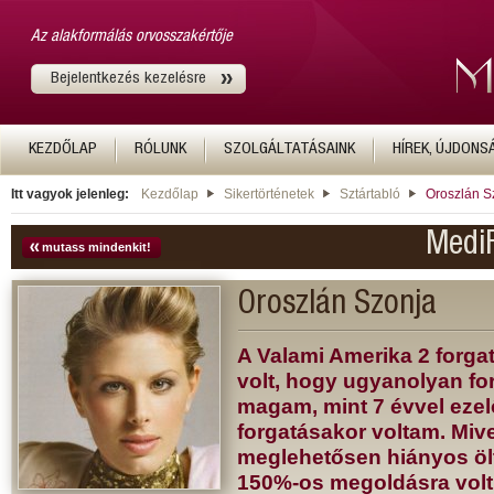
Az alakformálás orvosszakértője
Bejelentkezés kezelésre
KEZDŐLAP
RÓLUNK
SZOLGÁLTATÁSAINK
HÍREK, ÚJDONS
Itt vagyok jelenleg:
Kezdőlap
Sikertörténetek
Sztártabló
Oroszlán S
MediF
mutass mindenkit!
Oroszlán Szonja
A Valami Amerika 2 forga
volt, hogy ugyanolyan f
magam, mint 7 évvel ezelő
forgatásakor voltam. Mive
meglehetősen hiányos öl
150%-os megoldásra vol