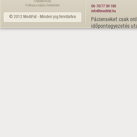
Oldaltérkép
Felhasználási feltételek
06-70/77 99 189
info@medifat.hu
© 2012 MediFat - Minden jog fenntartva
Pácienseket csak onl
időpontegyezetés ut