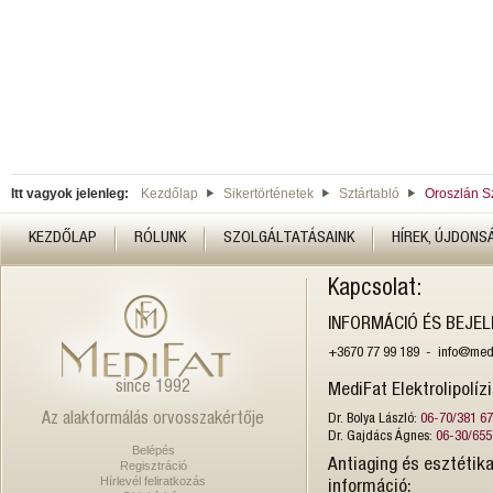
Itt vagyok jelenleg:
Kezdőlap
Sikertörténetek
Sztártabló
Oroszlán S
KEZDŐLAP
RÓLUNK
SZOLGÁLTATÁSAINK
HÍREK, ÚJDONS
Kapcsolat:
INFORMÁCIÓ ÉS BEJE
+3670 77 99 189 - info@medi
since 1992
MediFat Elektrolipolíz
Az alakformálás orvosszakértője
Dr. Bolya László:
06-70/381 6
Dr. Gajdács Ágnes:
06-30/655
Belépés
Antiaging és esztétika
Regisztráció
Hírlevél feliratkozás
információ: