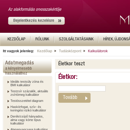
Az alakformálás orvosszakértője
Bejelentkezés kezelésre
KEZDŐLAP
RÓLUNK
SZOLGÁLTATÁSAINK
HÍREK, ÚJDONS
Itt vagyok jelenleg:
Kezdőlap
Tudásközpont
Kalkulátorok
Adatmegadás
Életkor teszt
a kényelmesebb
használathoz
Életkor:
Ideális testsúly zóna és
BMI kalkulátor
Testzsír százalék, aktuális
zsírtömeg kalkulátor
Testösszetétel diagram
Haskörfogat, szív- és
keringési rizikó kalkulátor
Derék/csípő hányados,
alma vagy körte típus
kalkulátor
Alapanyagcsere kalkulátor