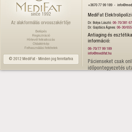
+3670 77 99 189 - info@medi
since 1992
MediFat Elektrolipolíz
Az alakformálás orvosszakértője
Dr. Bolya László:
06-70/381 6
Dr. Gajdács Ágnes:
06-30/655
Belépés
Antiaging és esztétika
Regisztráció
Hírlevél feliratkozás
információ:
Oldaltérkép
Felhasználási feltételek
06-70/77 99 189
info@medifat.hu
© 2012 MediFat - Minden jog fenntartva
Pácienseket csak onl
időpontegyezetés ut