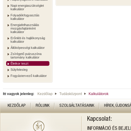
Napi energiaszükséglet
kalkulátor
Folyadékfogyasztás
kalkulátor
Energiafelhasználás
mozgásfajtánként
kalkulátor
Erőnléti és hajlékonyság
kalkulátor
Állóképességi kalkulátor
Zsírégető pulzuszóna
tartomány kalkulátor
Életkor teszt
Súlyfelesleg
Fogyástervező kalkulátor
Itt vagyok jelenleg:
Kezdőlap
Tudásközpont
Kalkulátorok
KEZDŐLAP
RÓLUNK
SZOLGÁLTATÁSAINK
HÍREK, ÚJDONS
Kapcsolat:
INFORMÁCIÓ ÉS BEJE